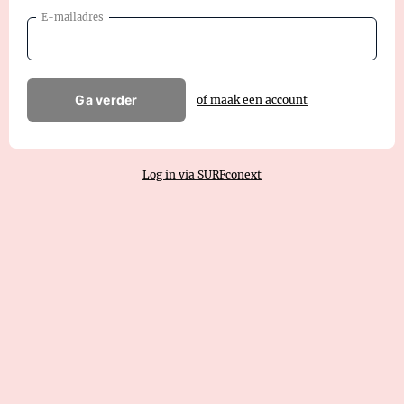
E-mailadres
Ga verder
of maak een account
Log in via SURFconext