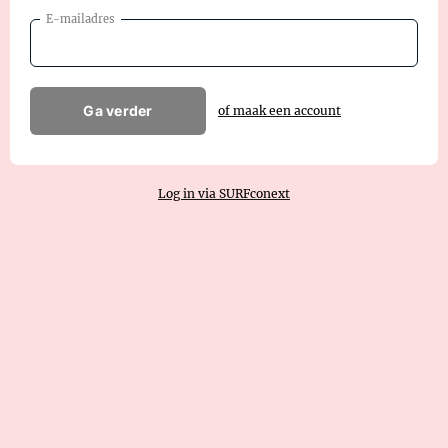
E-mailadres
Ga verder
of maak een account
Log in via SURFconext