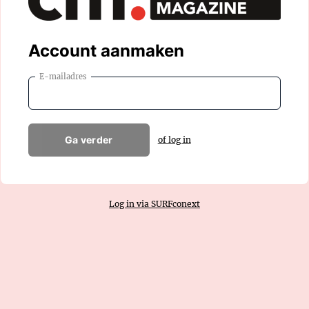
Account aanmaken
E-mailadres
Ga verder
of log in
Log in via SURFconext