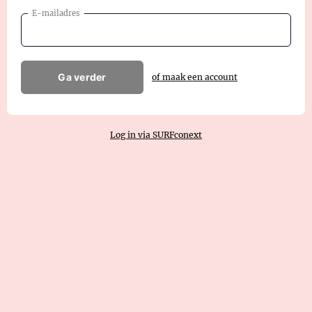
E-mailadres
Ga verder
of maak een account
Log in via SURFconext