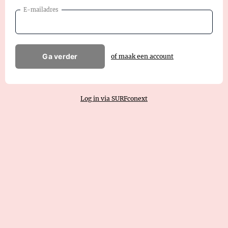
E-mailadres
Ga verder
of maak een account
Log in via SURFconext