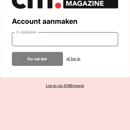
Account aanmaken
E-mailadres
Ga verder
of log in
Log in via SURFconext