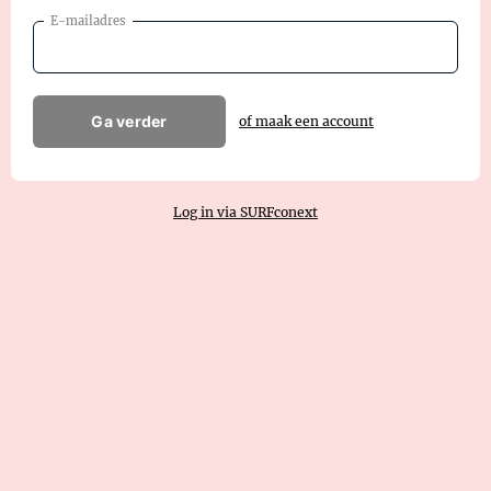
E-mailadres
Ga verder
of maak een account
Log in via SURFconext