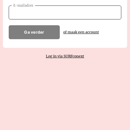
E-mailadres
Ga verder
of maak een account
Log in via SURFconext