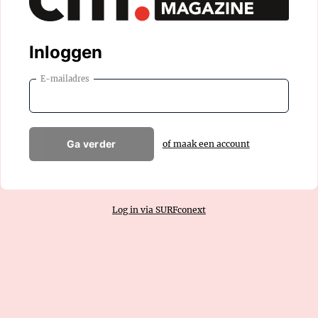
Inloggen
E-mailadres
Ga verder
of maak een account
Log in via SURFconext