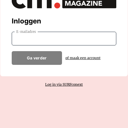
Inloggen
E-mailadres
Ga verder
of maak een account
Log in via SURFconext