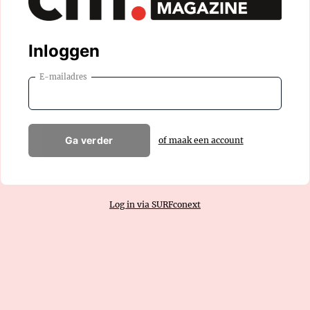
Inloggen
E-mailadres
Ga verder
of maak een account
Log in via SURFconext