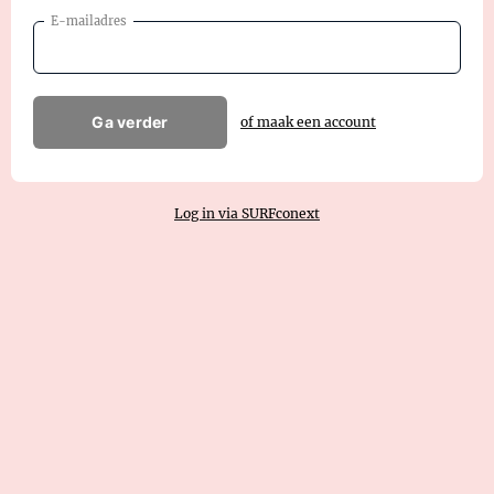
E-mailadres
Ga verder
of maak een account
Log in via SURFconext