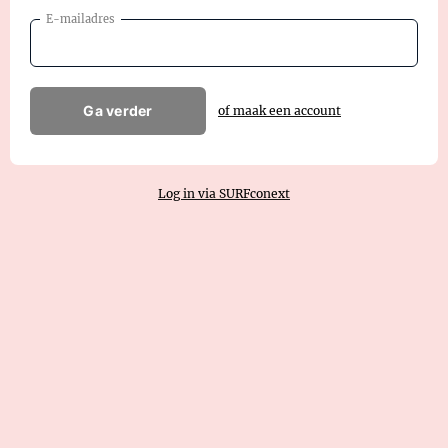
E-mailadres
Ga verder
of maak een account
Log in via SURFconext