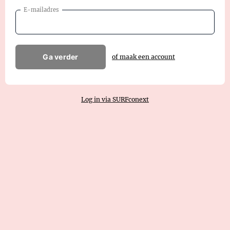
E-mailadres
Ga verder
of maak een account
Log in via SURFconext