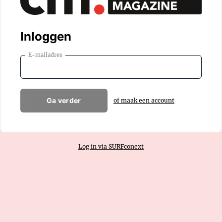
Inloggen
E-mailadres
Ga verder
of maak een account
Log in via SURFconext