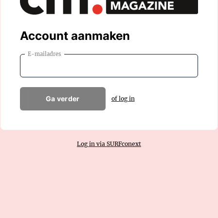
Account aanmaken
E-mailadres
Ga verder
of log in
Log in via SURFconext