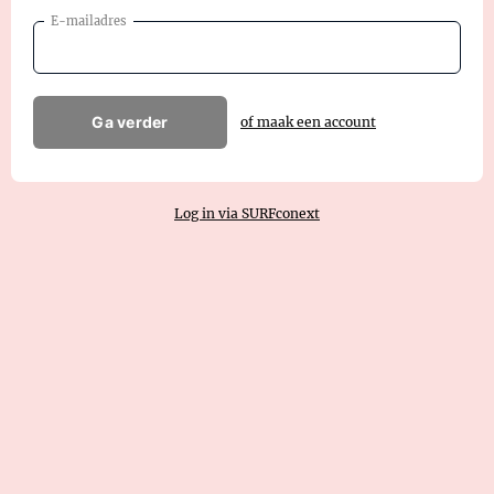
E-mailadres
Ga verder
of maak een account
Log in via SURFconext