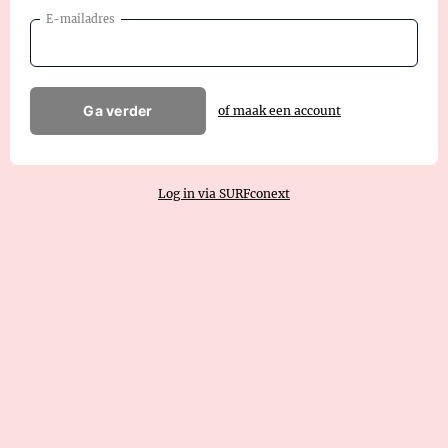
E-mailadres
Ga verder
of maak een account
Log in via SURFconext