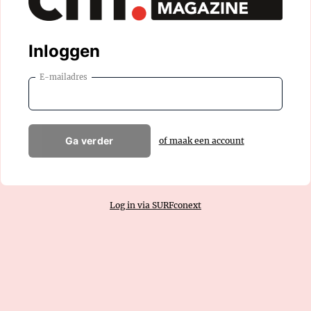
Inloggen
E-mailadres
Ga verder
of maak een account
Log in via SURFconext