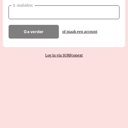
E-mailadres
Ga verder
of maak een account
Log in via SURFconext