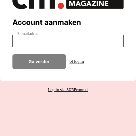
Account aanmaken
E-mailadres
Ga verder
of log in
Log in via SURFconext