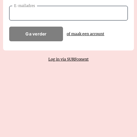
E-mailadres
Ga verder
of maak een account
Log in via SURFconext