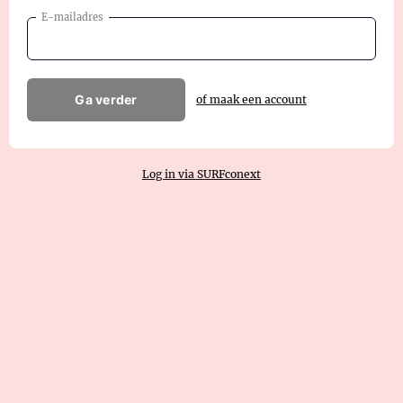
E-mailadres
Ga verder
of maak een account
Log in via SURFconext