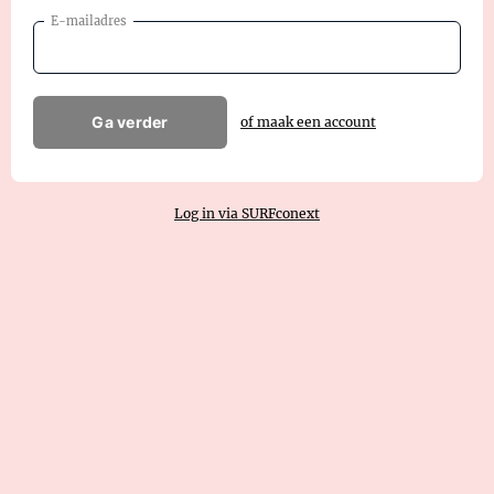
E-mailadres
Ga verder
of maak een account
Log in via SURFconext