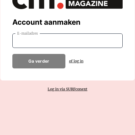
Account aanmaken
E-mailadres
Ga verder
of log in
Log in via SURFconext