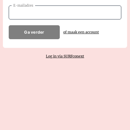
E-mailadres
Ga verder
of maak een account
Log in via SURFconext