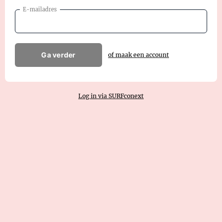
E-mailadres
Ga verder
of maak een account
Log in via SURFconext