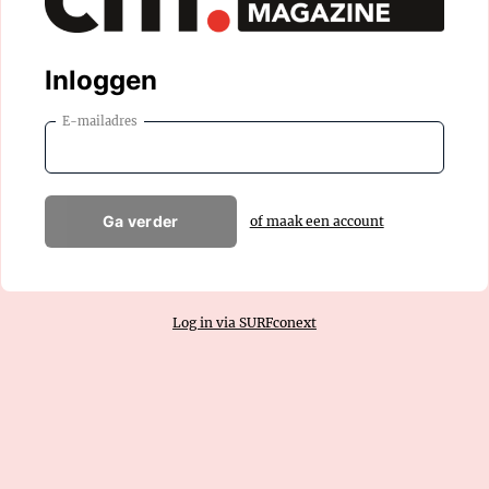
Inloggen
E-mailadres
Ga verder
of maak een account
Log in via SURFconext