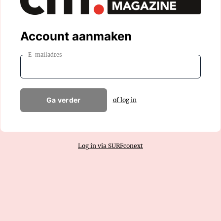
Account aanmaken
E-mailadres
Ga verder
of log in
Log in via SURFconext