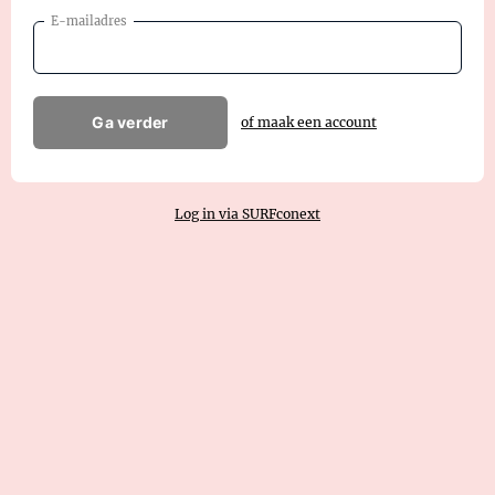
E-mailadres
Ga verder
of maak een account
Log in via SURFconext