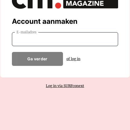
Account aanmaken
E-mailadres
Ga verder
of log in
Log in via SURFconext