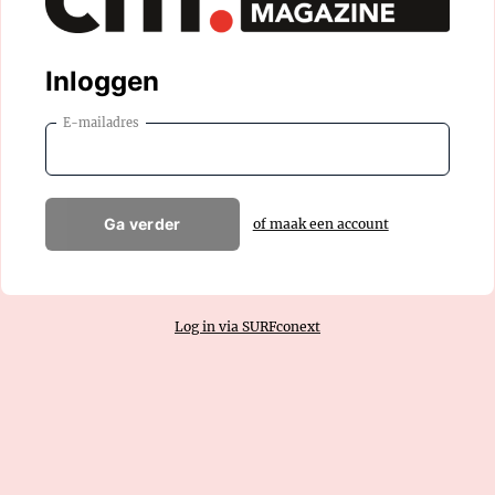
Inloggen
E-mailadres
Ga verder
of maak een account
Log in via SURFconext