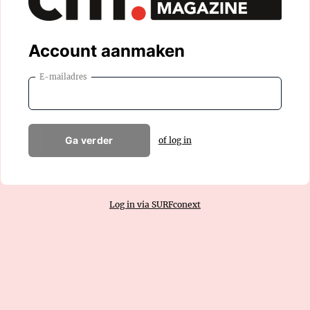
Account aanmaken
E-mailadres
Ga verder
of log in
Log in via SURFconext