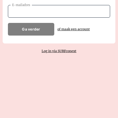
E-mailadres
Ga verder
of maak een account
Log in via SURFconext