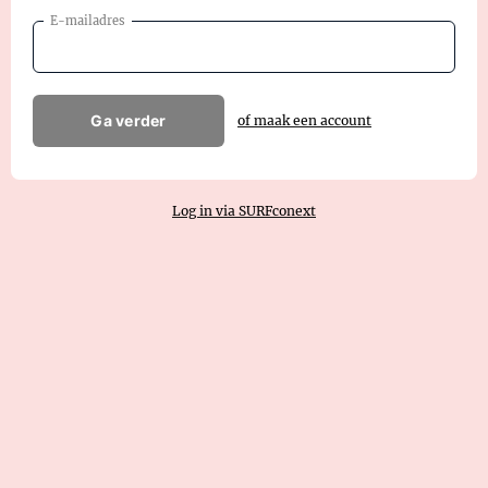
E-mailadres
Ga verder
of maak een account
Log in via SURFconext