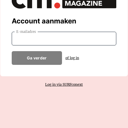
Account aanmaken
E-mailadres
Ga verder
of log in
Log in via SURFconext