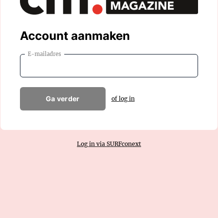
Account aanmaken
E-mailadres
Ga verder
of log in
Log in via SURFconext