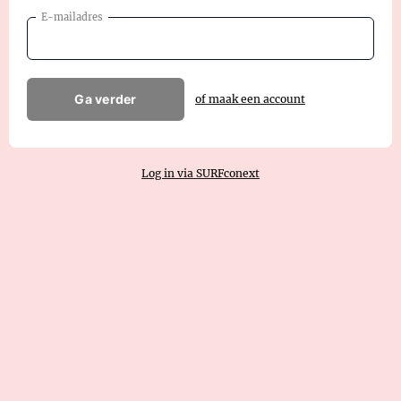
E-mailadres
Ga verder
of maak een account
Log in via SURFconext