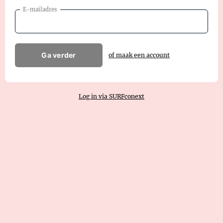
E-mailadres
Ga verder
of maak een account
Log in via SURFconext