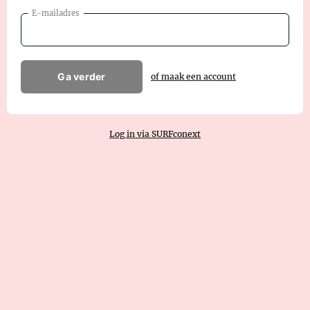
E-mailadres
Ga verder
of maak een account
Log in via SURFconext