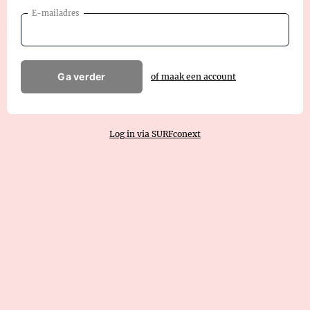
E-mailadres
Ga verder
of maak een account
Log in via SURFconext