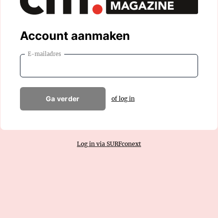
Account aanmaken
E-mailadres
Ga verder
of log in
Log in via SURFconext