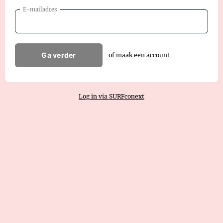
E-mailadres
Ga verder
of maak een account
Log in via SURFconext