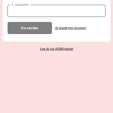
E-mailadres
Ga verder
of maak een account
Log in via SURFconext