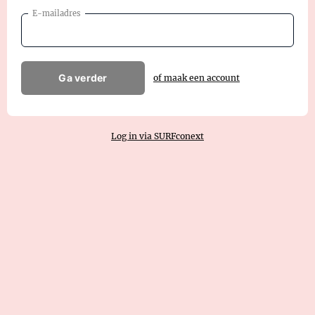
E-mailadres
Ga verder
of maak een account
Log in via SURFconext