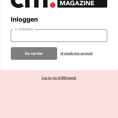
Inloggen
E-mailadres
Ga verder
of maak een account
Log in via SURFconext