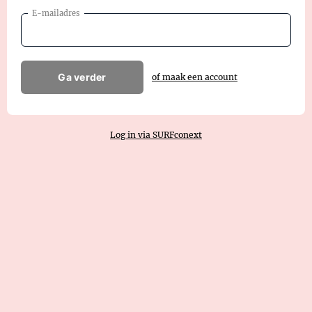
E-mailadres
Ga verder
of maak een account
Log in via SURFconext