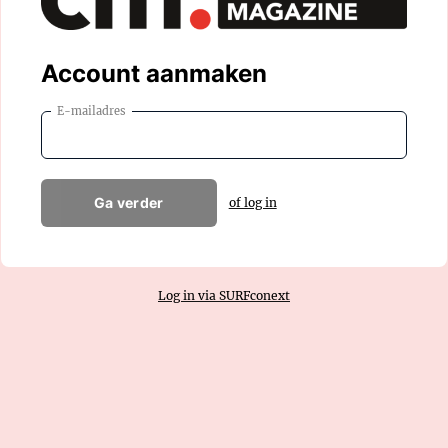
Account aanmaken
E-mailadres
Ga verder
of log in
Log in via SURFconext