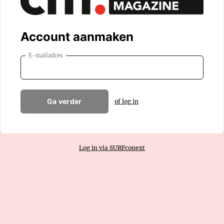
Account aanmaken
E-mailadres
Ga verder
of log in
Log in via SURFconext