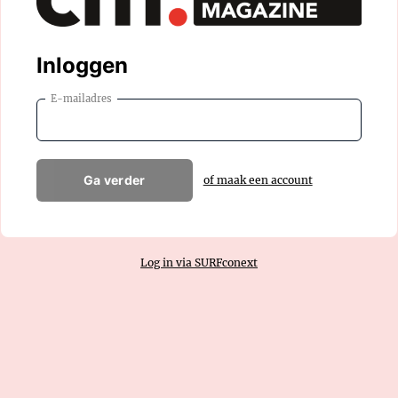
Inloggen
E-mailadres
Ga verder
of maak een account
Log in via SURFconext